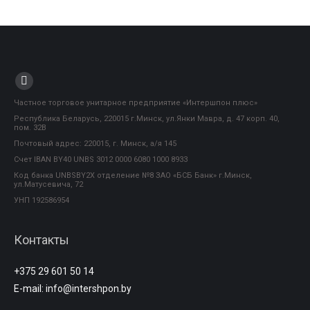
Instagram
Частное торговое унитарное предприятие «Интершпон плюс»
Республика Беларусь, 220015 г.Минск, ул.Янки Мавра, д. 47 корп. 40,
пом. 32В
Почтовый адрес: 220015, г. Минск, а/я 145
Счет IBAN BY40 UNBS 3012 0000 6080 1000 8933
Код банка UNBSBY2X отделение №8 ЗАО «БСБ Банк» г.Минск,
ул.Матусевича, 72
УНП 192586954
Контакты
+375 29 601 50 14
E-mail:
info@intershpon.by